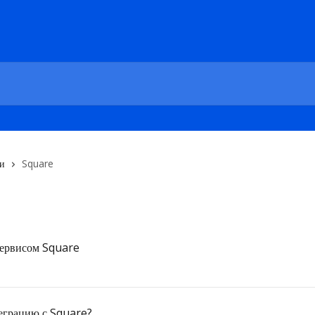
и
Square
сервисом Square
теграцию с Square?