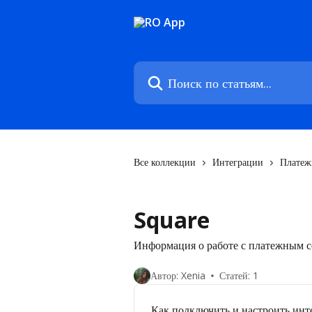
К основному содержимому
Поиск по статьям...
Все коллекции
Интеграции
Платеж
Square
Информация о работе с платежным 
Автор: Xenia
Статей: 1
Как подключить и настроить ин