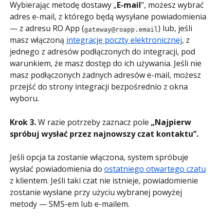
Wybierając metodę dostawy „
E-mail
”, możesz wybrać 
adres e-mail, z którego będą wysyłane powiadomienia 
— z adresu RO App (
) lub, jeśli 
gateway@roapp.email
masz włączoną 
integrację poczty elektronicznej
, z 
jednego z adresów podłączonych do integracji, pod 
warunkiem, że masz dostęp do ich używania. Jeśli nie 
masz podłączonych żadnych adresów e-mail, możesz 
przejść do strony integracji bezpośrednio z okna 
wyboru.
Krok 3.
 W razie potrzeby zaznacz pole 
„Najpierw 
spróbuj wysłać przez najnowszy czat kontaktu”.
Jeśli opcja ta zostanie włączona, system spróbuje 
wysłać powiadomienia do 
ostatniego otwartego czatu
z klientem. Jeśli taki czat nie istnieje, powiadomienie 
zostanie wysłane przy użyciu wybranej powyżej 
metody — SMS-em lub e-mailem.