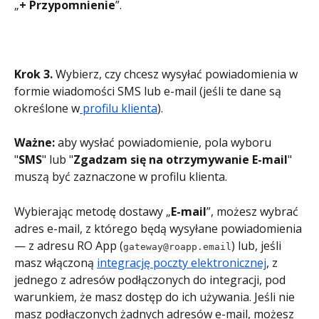
„
+ Przypomnienie
”.
Krok 3.
 Wybierz, czy chcesz wysyłać powiadomienia w 
formie wiadomości SMS lub e-mail (jeśli te dane są 
określone w
 profilu klienta
).
Ważne:
 aby wysłać powiadomienie, pola wyboru 
"
SMS
" lub "
Zgadzam się na otrzymywanie E-mail
" 
muszą być zaznaczone w profilu klienta.
Wybierając metodę dostawy „
E-mail
”, możesz wybrać 
adres e-mail, z którego będą wysyłane powiadomienia 
— z adresu RO App (
) lub, jeśli 
gateway@roapp.email
masz włączoną 
integrację poczty elektronicznej
, z 
jednego z adresów podłączonych do integracji, pod 
warunkiem, że masz dostęp do ich używania. Jeśli nie 
masz podłączonych żadnych adresów e-mail, możesz 