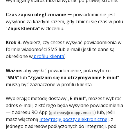
Wymagany status można wybrać po prawej stronie.
Czas zapisu uległ zmianie
 ー powiadomienie jest 
wysyłane za każdym razem, gdy zmieni się czas w polu 
“
Zapis klienta
" w zleceniu.
Krok 3.
 Wybierz, czy chcesz wysyłać powiadomienia w 
formie wiadomości SMS lub e-mail (jeśli te dane są 
określone w
 profilu klienta
).
Ważne:
 aby wysłać powiadomienie, pola wyboru 
"
SMS
" lub "
Zgadzam się na otrzymywanie E-mail
" 
muszą być zaznaczone w profilu klienta.
Wybierając metodę dostawy „
E-mail
”, możesz wybrać 
adres e-mail, z którego będą wysyłane powiadomienia 
— z adresu RO App (
) lub, jeśli 
gateway@roapp.email
masz włączoną 
integrację poczty elektronicznej
, z 
jednego z adresów podłączonych do integracji, pod 