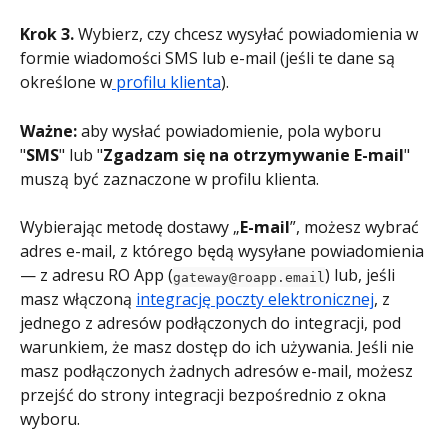
Krok 3.
 Wybierz, czy chcesz wysyłać powiadomienia w 
formie wiadomości SMS lub e-mail (jeśli te dane są 
określone w
 profilu klienta
).
Ważne:
 aby wysłać powiadomienie, pola wyboru 
"
SMS
" lub "
Zgadzam się na otrzymywanie E-mail
" 
muszą być zaznaczone w profilu klienta.
Wybierając metodę dostawy „
E-mail
”, możesz wybrać 
adres e-mail, z którego będą wysyłane powiadomienia 
— z adresu RO App (
) lub, jeśli 
gateway@roapp.email
masz włączoną 
integrację poczty elektronicznej
, z 
jednego z adresów podłączonych do integracji, pod 
warunkiem, że masz dostęp do ich używania. Jeśli nie 
masz podłączonych żadnych adresów e-mail, możesz 
przejść do strony integracji bezpośrednio z okna 
wyboru.