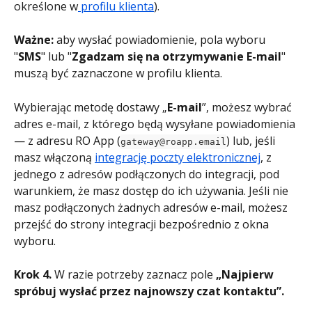
określone w
 profilu klienta
).
Ważne:
 aby wysłać powiadomienie, pola wyboru 
"
SMS
" lub "
Zgadzam się na otrzymywanie E-mail
" 
muszą być zaznaczone w profilu klienta.
Wybierając metodę dostawy „
E-mail
”, możesz wybrać 
adres e-mail, z którego będą wysyłane powiadomienia 
— z adresu RO App (
) lub, jeśli 
gateway@roapp.email
masz włączoną 
integrację poczty elektronicznej
, z 
jednego z adresów podłączonych do integracji, pod 
warunkiem, że masz dostęp do ich używania. Jeśli nie 
masz podłączonych żadnych adresów e-mail, możesz 
przejść do strony integracji bezpośrednio z okna 
wyboru.
Krok 4.
 W razie potrzeby zaznacz pole 
„Najpierw 
spróbuj wysłać przez najnowszy czat kontaktu”.