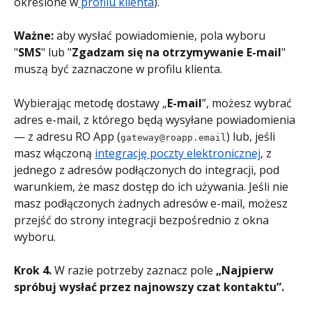
określone w
 profilu klienta
).
Ważne:
 aby wysłać powiadomienie, pola wyboru 
"
SMS
" lub "
Zgadzam się na otrzymywanie E-mail
" 
muszą być zaznaczone w profilu klienta.
Wybierając metodę dostawy „
E-mail
”, możesz wybrać 
adres e-mail, z którego będą wysyłane powiadomienia 
— z adresu RO App (
) lub, jeśli 
gateway@roapp.email
masz włączoną 
integrację poczty elektronicznej
, z 
jednego z adresów podłączonych do integracji, pod 
warunkiem, że masz dostęp do ich używania. Jeśli nie 
masz podłączonych żadnych adresów e-mail, możesz 
przejść do strony integracji bezpośrednio z okna 
wyboru.
Krok 4.
 W razie potrzeby zaznacz pole 
„Najpierw 
spróbuj wysłać przez najnowszy czat kontaktu”.