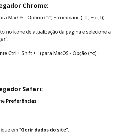
vegador Chrome:
(para MacOS - Option (⌥) + command (⌘ ) + i ( I)).
ato no ícone de atualização da página e selecione a 
ar”.
te Ctrl + Shift + I (para MacOS - Opção (⌥) + 
egador Safari:
ne 
Preferências
.
lique em “
Gerir dados do site
”.