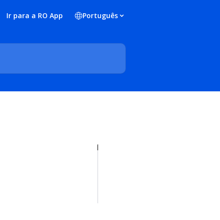
Ir para a RO App
Português