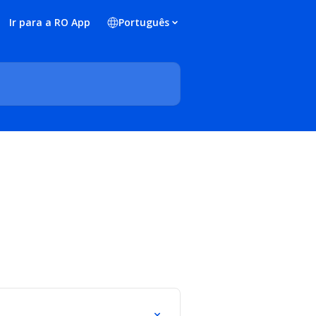
Ir para a RO App
Português