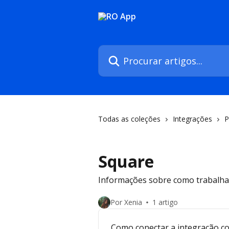
Ir para conteúdo principal
Procurar artigos...
Todas as coleções
Integrações
P
Square
Informações sobre como trabalha
Por Xenia
1 artigo
Como conectar a integração c