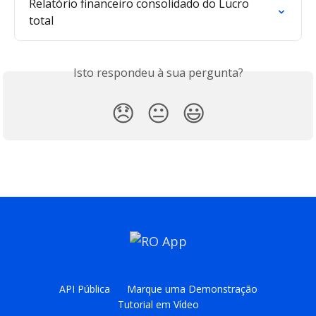
Relatório financeiro consolidado do Lucro 
total
Isto respondeu à sua pergunta?
😞
😐
😃
API Pública
Marque uma Demonstração
Tutorial em Vídeo